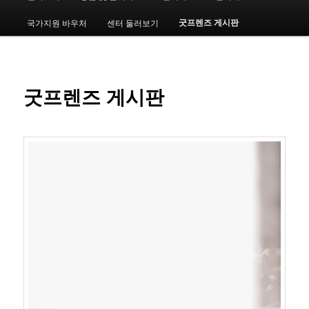
인
메
굿프렌즈 게시판
국가지원 바우처
센터 둘러보기
번
뉴
째
컨
굿프렌즈 게시판
텐
츠
로
뛰
어
넘
기