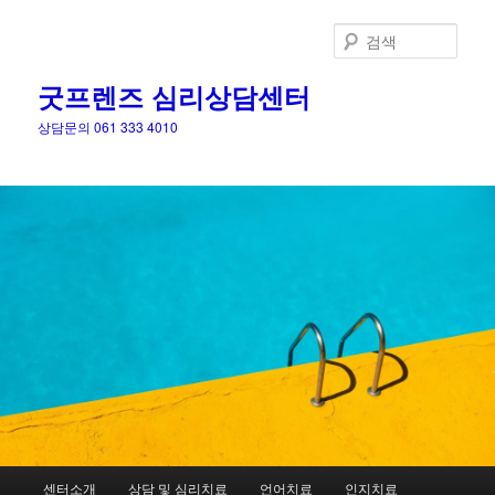
검
색
굿프렌즈 심리상담센터
상담문의 061 333 4010
메
센터소개
상담 및 심리치료
언어치료
인지치료
첫