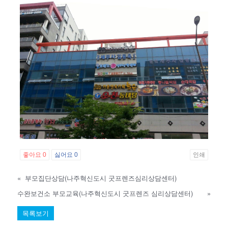
좋아요
0
싫어요
0
인쇄
«
부모집단상담(나주혁신도시 굿프렌즈심리상담센터)
수완보건소 부모교육(나주혁신도시 굿프렌즈 심리상담센터)
»
목록보기