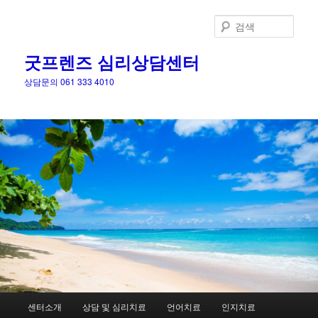
검
색
굿프렌즈 심리상담센터
상담문의 061 333 4010
메
센터소개
상담 및 심리치료
언어치료
인지치료
첫
인