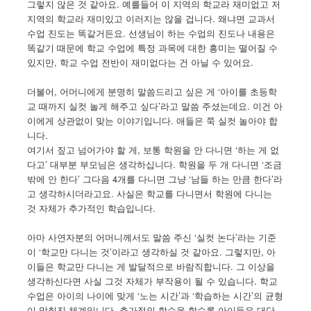
그렇지 않은 것 같아요. 예를들어 이 지역의 학교라 재미없고 저
지역의 학교라 재미있고 이러지는 않을 겁니다. 왜냐면 교과서
수업 진도는 똑같거든요. 선생님이 하는 수업의 진도나 내용은
똑같기 때문에 학교 수업에 특정 과목에 대한 흥미는 떨어질 수
있지만, 학교 수업 전반이 재미없다는 건 아닐 수 있어요.
더불어, 어머니에게 분명히 말씀드리고 싶은 게 ‘아이를 초등학
교 때까지 실컷 놀게 해주고 싶다’라고 말씀 주셨는데요. 이건 아
이에게 상관없이 맞는 이야기입니다. 애들은 쭉 실컷 놀아야 합
니다.
여기서 짚고 넘어가야 할 게, 보통 학원을 안 다니면 ‘하는 게 없
다고’ 대부분 부모님은 생각하십니다. 학원을 두 개 다니면 ‘조금
밖에 안 한다’ 그다음 4개를 다니면 그냥 ‘남들 하는 만큼 한다’라
고 생각하시더라고요. 사실은 학교를 다니면서 학원에 다니는
것 자체가 추가적인 학습입니다.
아마 사연자분의 어머니께서도 말씀 주신 ‘실컷 논다’라는 기준
이 ‘학교만 다니는 것’이라고 생각하실 것 같아요. 그렇지만, 아
이들은 학교만 다니는 게 발달적으로 바람직합니다. 그 이상을
생각하신다면 사실 그것 자체가 부작용이 될 수 있습니다. 학교
수업은 아이의 나이에 맞게 ‘노는 시간’과 ‘학습하는 시간’의 균형
이 맞춰진 체계입니다. 추가적인 학습을 할수록 아이들은 대단