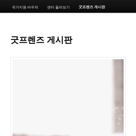
메
굿프렌즈 게시판
국가지원 바우처
센터 둘러보기
번
뉴
째
컨
굿프렌즈 게시판
텐
츠
로
뛰
어
넘
기