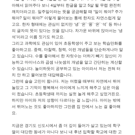
아해서 읽어주다 보니 4살부터 한글을 알고 5살 될 무렵 완전히
깨치더라고요. 일주일이라는 뜻을 궁금해할 때 “일이 뭐야? 주가
뭐야? 일이 뭐야?” 이렇게 물어보는 통에 한자도 자연스럽게 알
고요. 한자 형태에는 관심이 없지만 ‘냉’ ‘온’ ‘풍’ ‘온’ ‘석’ 등 하나
의 글자의 뜻이 있다는 것을 압니다. 차가운 바위에 앉아서는 ‘냉
석’이라고 이름 짓기도 하고요.
그리고 과학에도 관심이 있어 초등학생이 주고 보는 학습만화를
좋아하고요. 중력, 마찰력, 청력, 이런 개념들을 단순하게나마 알
고 있습니다. 수를 좋아해서 한 자릿수는 더하기 빼기 암산이 가
능하고 마이너스와 곱셈 나눗셈의 개념을 알고 간단히는 계산할
수 있습니다. 놀이하듯이 공부하고 있는 아이라서 저는 전혀 터
치 안 하고 물어보면 대답해줍니다.
그런데 슬슬 고민이 됩니다. 저는 어렸을 때부터 자연에서 뛰어
놀았고 그 기억이 행복해서 아이에게 느끼게 해주고 싶은 마음
이 컸습니다. 초등학생때 까지는 실컷 놀게 해주고 싶었거든요.
하지만 아이와 저의 성향이 다르다는 걸 느낍니다. 아이는 밖에
서 뛰어노는 것도 좋아하지만 그만큼 집 안에서 노는 걸 좋아해
요.
지금은 경기도 신도시에서 좀 더 깊이 들어가 살고 있는데 학구
열이 대단한 동네가 아니다 보니 내 후년 입학할 학교에 대한 고