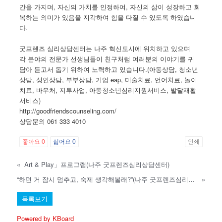
간을 가지며, 자신의 가치를 인정하여, 자신의 삶이 성장하고 회
복하는 의미가 있음을 지각하여 힘을 다질 수 있도록 하였습니
다.
굿프렌즈 심리상담센터는 나주 혁신도시에 위치하고 있으며
각 분야의 전문가 선생님들이 친구처럼 여러분의 이야기를 귀
담아 듣고서 돕기 위하여 노력하고 있습니다.(아동상담, 청소년
상담, 성인상담, 부부상담, 기업 eap, 미술치료, 언어치료, 놀이
치료, 바우처, 지투사업, 아동청소년심리지원서비스, 발달재활
서비스)
http://goodfriendscounseling.com/
상담문의 061 333 4010
좋아요
0
싫어요
0
인쇄
«
Art & Play」프로그램(나주 굿프렌즈심리상담센터)
“하던 거 잠시 멈추고, 숙제 생각해볼래?”(나주 굿프렌즈심리상담센터)
»
목록보기
Powered by KBoard