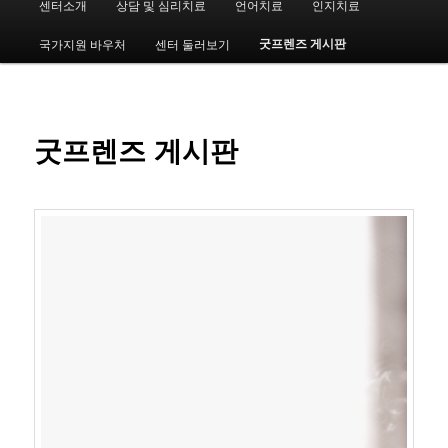
센터소개
상담 및 심리치료
언어치료
인지치료
첫
인
메
굿프렌즈 게시판
국가지원 바우처
센터 둘러보기
번
뉴
째
컨
굿프렌즈 게시판
텐
츠
로
뛰
어
넘
기