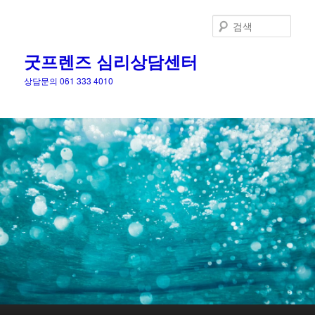
검
색
굿프렌즈 심리상담센터
상담문의 061 333 4010
메