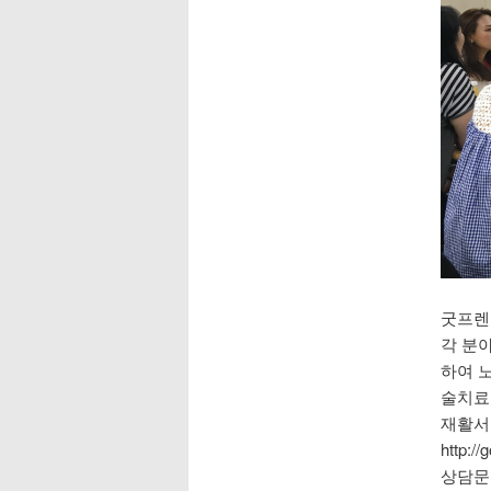
굿프렌
각 분
하여 노
술치료
재활서
http:/
상담문의 