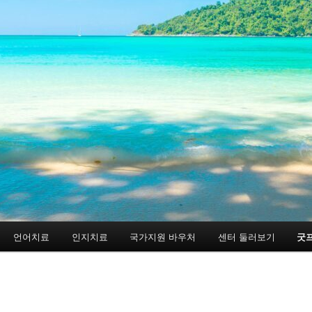
언어치료
인지치료
국가지원 바우처
센터 둘러보기
굿