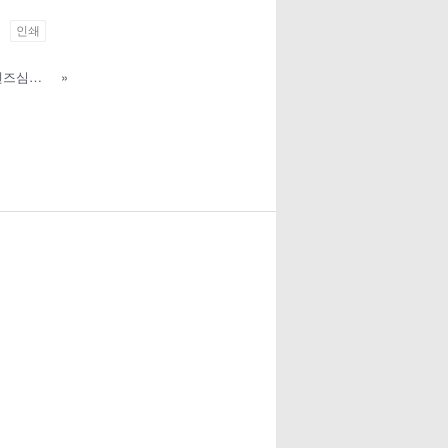
인쇄
Art & Play」프로그램(나주 굿프렌즈심리상담센터)
»