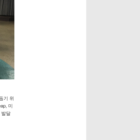
돕기 위
p, 미
 발달