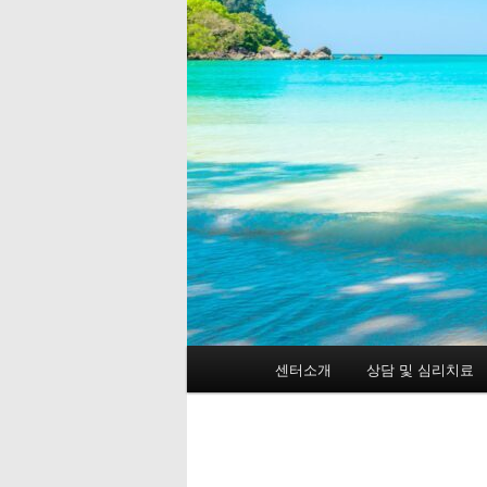
메
센터소개
상담 및 심리치료
첫
인
메
번
뉴
째