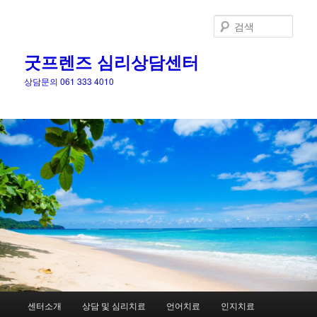
검
색
굿프렌즈 심리상담센터
상담문의 061 333 4010
메
센터소개
상담 및 심리치료
언어치료
인지치료
첫
인