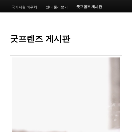
메
굿프렌즈 게시판
국가지원 바우처
센터 둘러보기
번
뉴
째
컨
굿프렌즈 게시판
텐
츠
로
뛰
어
넘
기