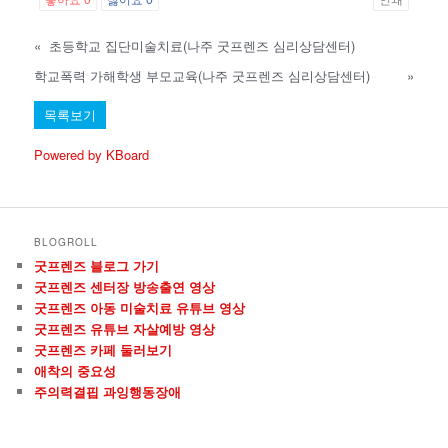
좋아요
0
싫어요
0
인쇄
«
초등학교 집단미술치료(나주 굿프렌즈 심리상담센터)
학교폭력 가해학생 부모교육(나주 굿프렌즈 심리상담센터)
»
목록보기
Powered by KBoard
BLOGROLL
굿프렌즈 블로그 가기
굿프렌즈 센터장 방송출연 영상
굿프렌즈 아동 미술치료 유튜브 영상
굿프렌즈 유튜브 자살예방 영상
굿프렌즈 카페 둘러보기
애착의 중요성
주의력결핍 과잉행동장애