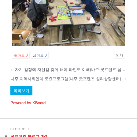
좋아요
0
싫어요
0
인쇄
«
자기 감정에 자신감 갖게 해야 타인도 이해(나주 굿프렌즈 심리상담센터)
나주 지역사회연계 토요프로그램(나주 굿프렌즈 심리상담센터)
»
목록보기
Powered by KBoard
BLOGROLL
굿프렌즈 블로그 가기