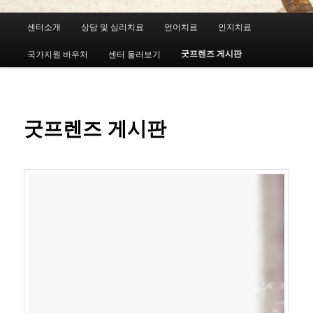
메
센터소개
상담 및 심리치료
언어치료
인지치료
첫
인
메
굿프렌즈 게시판
국가지원 바우처
센터 둘러보기
번
뉴
째
컨
굿프렌즈 게시판
텐
츠
로
뛰
어
넘