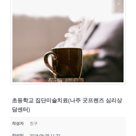
기
초등학교 집단미술치료(나주 굿프렌즈 심리상
담센터)
작성자
친구
작성일
2018-06-29 11:32