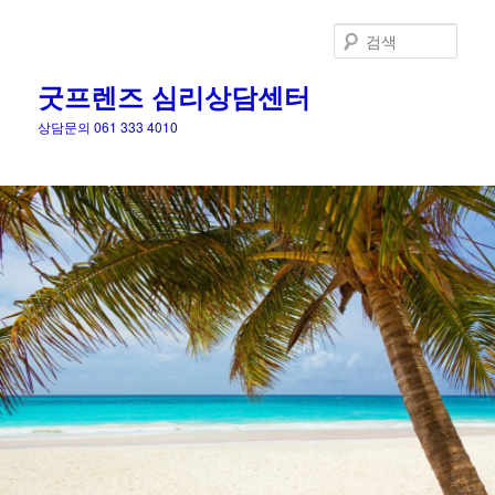
검
색
굿프렌즈 심리상담센터
상담문의 061 333 4010