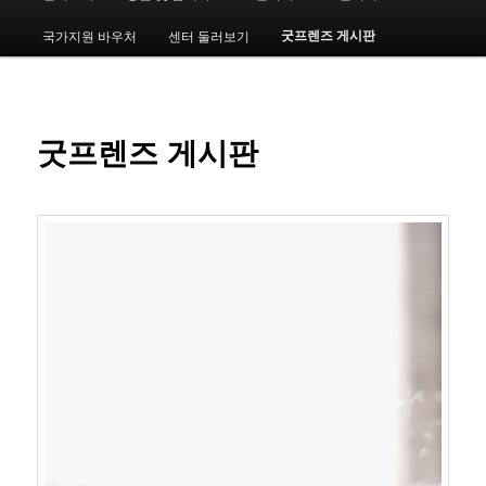
인
메
굿프렌즈 게시판
국가지원 바우처
센터 둘러보기
번
뉴
째
컨
굿프렌즈 게시판
텐
츠
로
뛰
어
넘
기