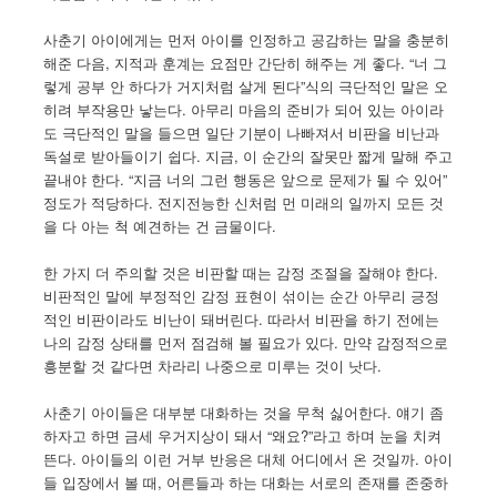
사춘기 아이에게는 먼저 아이를 인정하고 공감하는 말을 충분히
해준 다음, 지적과 훈계는 요점만 간단히 해주는 게 좋다. “너 그
렇게 공부 안 하다가 거지처럼 살게 된다”식의 극단적인 말은 오
히려 부작용만 낳는다. 아무리 마음의 준비가 되어 있는 아이라
도 극단적인 말을 들으면 일단 기분이 나빠져서 비판을 비난과
독설로 받아들이기 쉽다. 지금, 이 순간의 잘못만 짧게 말해 주고
끝내야 한다. “지금 너의 그런 행동은 앞으로 문제가 될 수 있어”
정도가 적당하다. 전지전능한 신처럼 먼 미래의 일까지 모든 것
을 다 아는 척 예견하는 건 금물이다.
한 가지 더 주의할 것은 비판할 때는 감정 조절을 잘해야 한다.
비판적인 말에 부정적인 감정 표현이 섞이는 순간 아무리 긍정
적인 비판이라도 비난이 돼버린다. 따라서 비판을 하기 전에는
나의 감정 상태를 먼저 점검해 볼 필요가 있다. 만약 감정적으로
흥분할 것 같다면 차라리 나중으로 미루는 것이 낫다.
사춘기 아이들은 대부분 대화하는 것을 무척 싫어한다. 얘기 좀
하자고 하면 금세 우거지상이 돼서 “왜요?”라고 하며 눈을 치켜
뜬다. 아이들의 이런 거부 반응은 대체 어디에서 온 것일까. 아이
들 입장에서 볼 때, 어른들과 하는 대화는 서로의 존재를 존중하