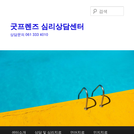
검
색
굿프렌즈 심리상담센터
상담문의 061 333 4010
메
센터소개
상담 및 심리치료
언어치료
인지치료
첫