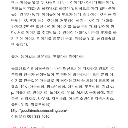
면서 마음을 열고 두 사람이 나누는 이야기가 아니기 때문이다.
부모들은 “대화 좀 하자”라고 하고선 일방적으로 자기 말만 쏟아
놓는 경우가 많다. 아이들에게 부모가 얘기 좀 하자는 것은 곧 야
단맞는 것, 훈계 듣는 것이 돼 거부감이 생기는 것이다. 대화를
하자고 했다면 일단 아이의 이야기를 들을 준비가 돼 있어야 한
다. 서로 이야기를 주고받을 수 있어야 대화다. 비판과 훈계를 하
기 전에 아이의 이야기를 충분히 듣고, 마음을 읽고, 공감해줬으
면 좋겠다.
출처: 동아일보 오은영의 부모마음 아이마음
굿프렌즈 심리상담센터는 나주 혁신도시에 위치하고 있으며 각
분야의 전문가 선생님들이 본 센터에 방문하시는 모든 분의 이
야기를 친구같은 마음으로 귀 담아 듣고서 꼭 도움이 되도록 하
겠습니다. (아동상담, 청소년상담, 성인상담, 부부상담, 기업 ea
p, 미술치료, 언어치료, 놀이치료, 우울, ADHD, 공황장애, 학교
폭력, 심리치료, 바우처, 지투사업, 아동청소년심리지원서비스,
불안, 위축, 학교부적응)
http://goodfriendscounseling.com/
상담문의 061 333 4010
좋아요
0
싫어요
0
인쇄