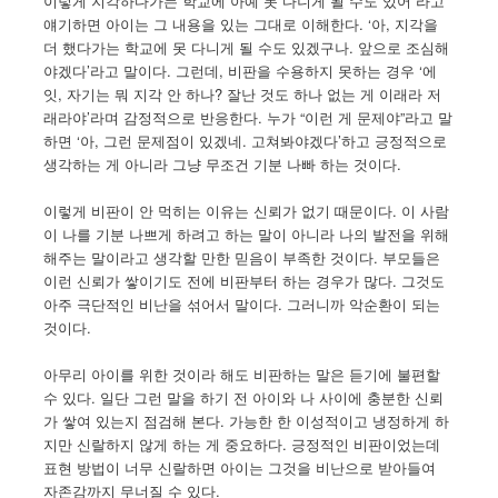
이렇게 지각하다가는 학교에 아예 못 다니게 될 수도 있어”라고
얘기하면 아이는 그 내용을 있는 그대로 이해한다. ‘아, 지각을
더 했다가는 학교에 못 다니게 될 수도 있겠구나. 앞으로 조심해
야겠다’라고 말이다. 그런데, 비판을 수용하지 못하는 경우 ‘에
잇, 자기는 뭐 지각 안 하나? 잘난 것도 하나 없는 게 이래라 저
래라야’라며 감정적으로 반응한다. 누가 “이런 게 문제야”라고 말
하면 ‘아, 그런 문제점이 있겠네. 고쳐봐야겠다’하고 긍정적으로
생각하는 게 아니라 그냥 무조건 기분 나빠 하는 것이다.
이렇게 비판이 안 먹히는 이유는 신뢰가 없기 때문이다. 이 사람
이 나를 기분 나쁘게 하려고 하는 말이 아니라 나의 발전을 위해
해주는 말이라고 생각할 만한 믿음이 부족한 것이다. 부모들은
이런 신뢰가 쌓이기도 전에 비판부터 하는 경우가 많다. 그것도
아주 극단적인 비난을 섞어서 말이다. 그러니까 악순환이 되는
것이다.
아무리 아이를 위한 것이라 해도 비판하는 말은 듣기에 불편할
수 있다. 일단 그런 말을 하기 전 아이와 나 사이에 충분한 신뢰
가 쌓여 있는지 점검해 본다. 가능한 한 이성적이고 냉정하게 하
지만 신랄하지 않게 하는 게 중요하다. 긍정적인 비판이었는데
표현 방법이 너무 신랄하면 아이는 그것을 비난으로 받아들여
자존감까지 무너질 수 있다.