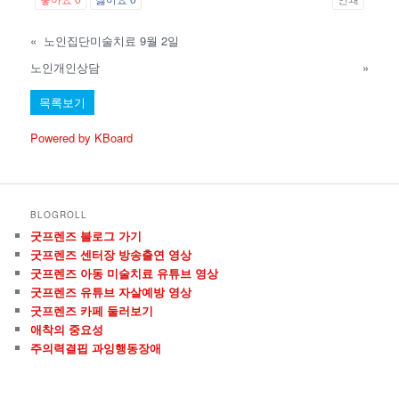
«
노인집단미술치료 9월 2일
노인개인상담
»
목록보기
Powered by KBoard
BLOGROLL
굿프렌즈 블로그 가기
굿프렌즈 센터장 방송출연 영상
굿프렌즈 아동 미술치료 유튜브 영상
굿프렌즈 유튜브 자살예방 영상
굿프렌즈 카페 둘러보기
애착의 중요성
주의력결핍 과잉행동장애