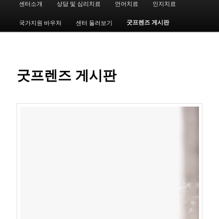
센터소개
상담 및 심리치료
언어치료
인지치료
첫
인
메
굿프렌즈 게시판
국가지원 바우처
센터 둘러보기
번
뉴
째
컨
굿프렌즈 게시판
텐
츠
로
뛰
어
넘
기