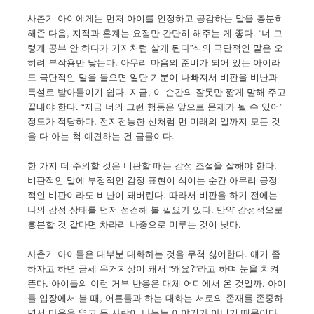
사춘기 아이에게는 먼저 아이를 인정하고 공감하는 말을 충분히
해준 다음, 지적과 훈계는 요점만 간단히 해주는 게 좋다. “너 그
렇게 공부 안 하다가 거지처럼 살게 된다”식의 극단적인 말은 오
히려 부작용만 낳는다. 아무리 마음의 준비가 되어 있는 아이라
도 극단적인 말을 들으면 일단 기분이 나빠져서 비판을 비난과
독설로 받아들이기 쉽다. 지금, 이 순간의 잘못만 짧게 말해 주고
끝내야 한다. “지금 너의 그런 행동은 앞으로 문제가 될 수 있어”
정도가 적당하다. 전지전능한 신처럼 먼 미래의 일까지 모든 것
을 다 아는 척 예견하는 건 금물이다.
한 가지 더 주의할 것은 비판할 때는 감정 조절을 잘해야 한다.
비판적인 말에 부정적인 감정 표현이 섞이는 순간 아무리 긍정
적인 비판이라도 비난이 돼버린다. 따라서 비판을 하기 전에는
나의 감정 상태를 먼저 점검해 볼 필요가 있다. 만약 감정적으로
흥분할 것 같다면 차라리 나중으로 미루는 것이 낫다.
사춘기 아이들은 대부분 대화하는 것을 무척 싫어한다. 얘기 좀
하자고 하면 금세 우거지상이 돼서 “왜요?”라고 하며 눈을 치켜
뜬다. 아이들의 이런 거부 반응은 대체 어디에서 온 것일까. 아이
들 입장에서 볼 때, 어른들과 하는 대화는 서로의 존재를 존중하
면서 마음을 열고 두 사람이 나누는 이야기가 아니기 때문이다.