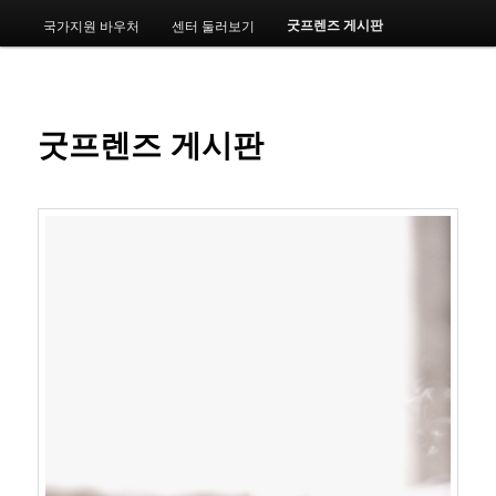
메
굿프렌즈 게시판
국가지원 바우처
센터 둘러보기
번
뉴
째
컨
굿프렌즈 게시판
텐
츠
로
뛰
어
넘
기