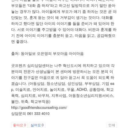
부모들은 “대화 좀 하자”라고 하고선 일방적으로 자기 말만 쏟아
놓는 경우가 많다. 아이들에게 부모가 얘기 좀 하자는 것은 곧 야
단맞는 것, 훈계 듣는 것이 돼 거부감이 생기는 것이다. 대화를
하자고 했다면 일단 아이의 이야기를 들을 준비가 돼 있어야 한
다. 서로 이야기를 주고받을 수 있어야 대화다. 비판과 훈계를 하
기 전에 아이의 이야기를 충분히 듣고, 마음을 읽고, 공감해줬으
면 좋겠다.
출처: 동아일보 오은영의 부모마음 아이마음
굿프렌즈 심리상담센터는 나주 혁신도시에 위치하고 있으며 각
분야의 전문가 선생님들이 본 센터에 방문하시는 모든 분의 이
야기를 친구같은 마음으로 귀 담아 듣고서 꼭 도움이 되도록 하
겠습니다. (아동상담, 청소년상담, 성인상담, 부부상담, 기업 ea
p, 미술치료, 언어치료, 놀이치료, 우울, ADHD, 공황장애, 학교
폭력, 심리치료, 바우처, 지투사업, 아동청소년심리지원서비스,
불안, 위축, 학교부적응)
http://goodfriendscounseling.com/
상담문의 061 333 4010
좋아요
0
싫어요
0
인쇄