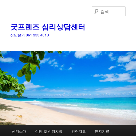
검
색
굿프렌즈 심리상담센터
상담문의 061 333 4010
메
센터소개
상담 및 심리치료
언어치료
인지치료
첫
인