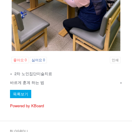
좋아요
0
싫어요
0
인쇄
«
2차 노인집단미술치료
바르게 훈계 하는 법
»
목록보기
Powered by KBoard
BLOGROLL