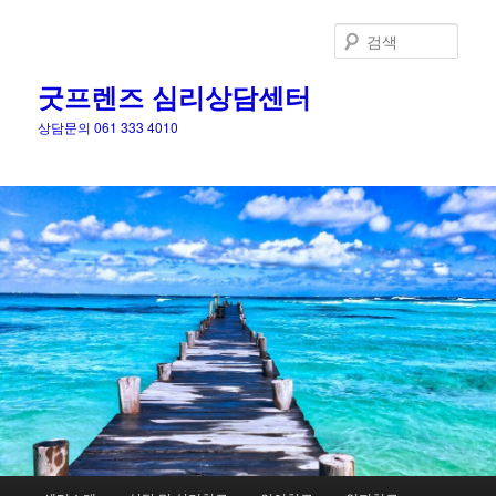
검
색
굿프렌즈 심리상담센터
상담문의 061 333 4010
메