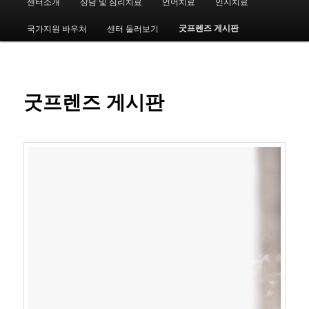
센터소개
상담 및 심리치료
언어치료
인지치료
첫
인
메
굿프렌즈 게시판
국가지원 바우처
센터 둘러보기
번
뉴
째
컨
굿프렌즈 게시판
텐
츠
로
뛰
어
넘
기