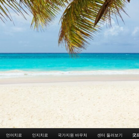
언어치료
인지치료
국가지원 바우처
센터 둘러보기
굿