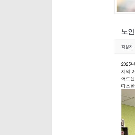
노인
작성자
2025
지역 
어르신
따스한