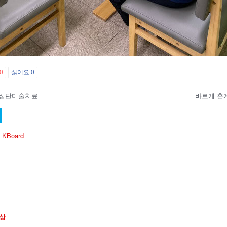
0
싫어요
0
인집단미술치료
바르게 훈
 KBoard
상