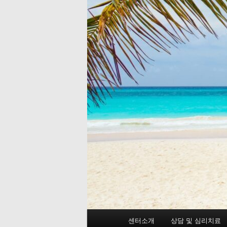
메
센터소개
상담 및 심리치료
첫