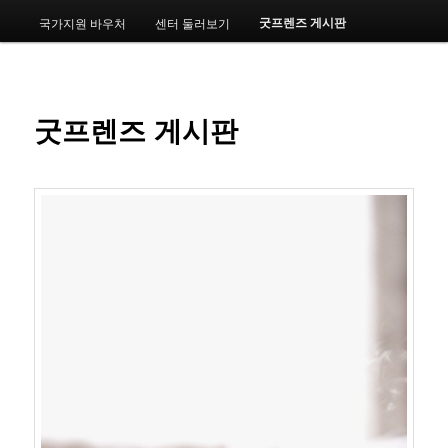
메
굿프렌즈 게시판
국가지원 바우처
센터 둘러보기
번
뉴
째
컨
굿프렌즈 게시판
텐
츠
로
뛰
어
넘
기