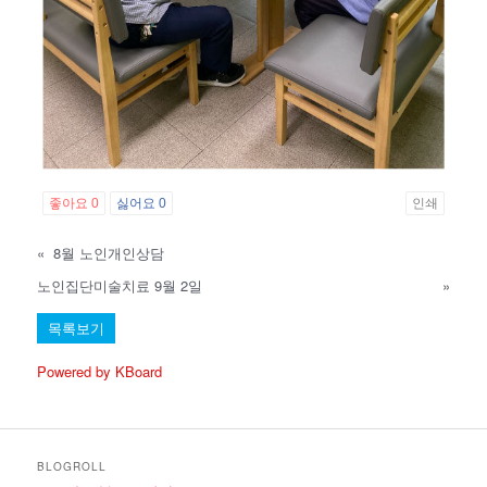
좋아요
0
싫어요
0
인쇄
«
8월 노인개인상담
노인집단미술치료 9월 2일
»
목록보기
Powered by KBoard
BLOGROLL