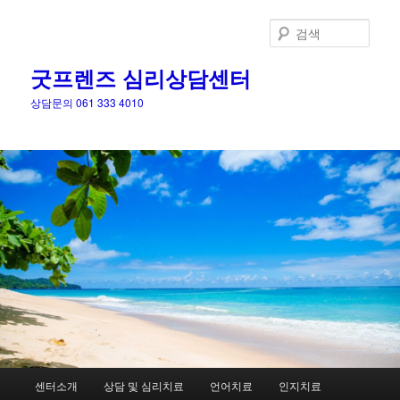
검
색
굿프렌즈 심리상담센터
상담문의 061 333 4010
메
센터소개
상담 및 심리치료
언어치료
인지치료
첫
인